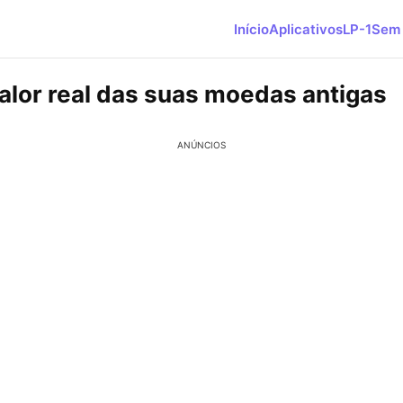
Início
Aplicativos
LP-1
Sem 
valor real das suas moedas antigas
ANÚNCIOS