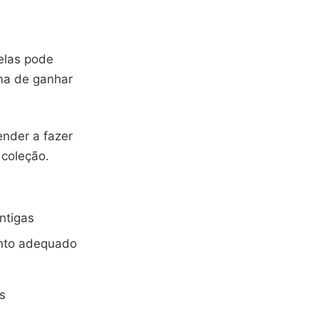
delas pode
ma de ganhar
ender a fazer
 coleção.
ntigas
ento adequado
s