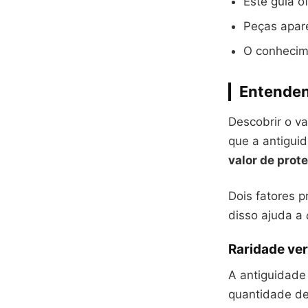
Este guia o
Peças apar
O conhecim
Entenden
Descobrir o v
que a antiguid
valor de prot
Dois fatores p
disso ajuda a
Raridade ve
A antiguidade 
quantidade de