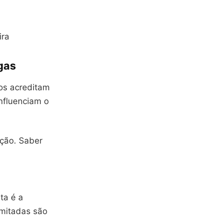
ira
gas
tos acreditam
influenciam o
ação. Saber
ta é a
imitadas são