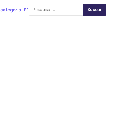
categoria
LP1
Buscar