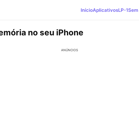
Início
Aplicativos
LP-1
Sem 
emória no seu iPhone
ANÚNCIOS