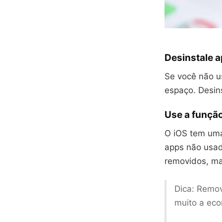
Desinstale 
Se você não u
espaço. Desins
Use a funçã
O iOS tem uma
apps não usa
removidos, ma
Dica: Remova
muito a eco