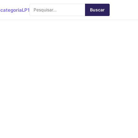
categoria
LP1
Buscar