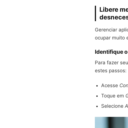
Libere m
desneces
Gerenciar apli
ocupar muito e
Identifique
Para fazer seu
estes passos:
Acesse
Con
Toque em
G
Selecione
A