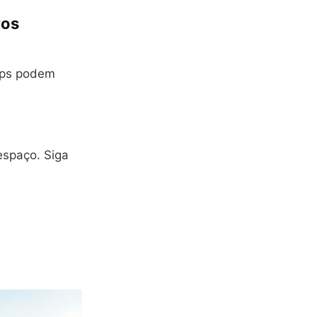
vos
apps podem
espaço. Siga