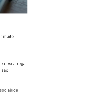
r muito
de descarregar
s são
Isso ajuda