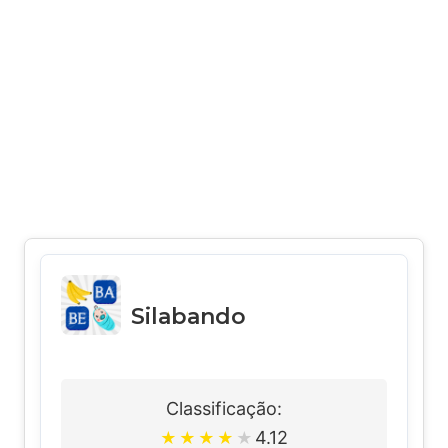
Silabando
Classificação:
4.12
★
★
★
★
★