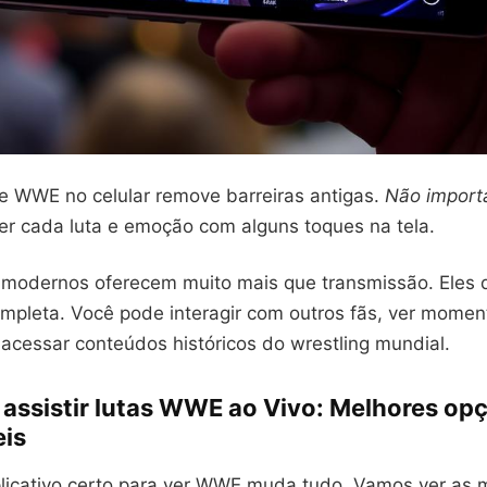
e WWE no celular remove barreiras antigas.
Não import
er cada luta e emoção com alguns toques na tela.
s modernos oferecem muito mais que transmissão. Eles
ompleta. Você pode interagir com outros fãs, ver momen
acessar conteúdos históricos do wrestling mundial.
 assistir lutas WWE ao Vivo: Melhores op
eis
plicativo certo para ver WWE muda tudo. Vamos ver as 