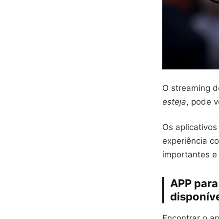
O streaming d
esteja
, pode v
Os aplicativo
experiência c
importantes e 
APP para
disponív
Encontrar o a