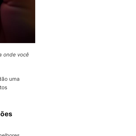
a onde você
 dão uma
tos
ções
melhores