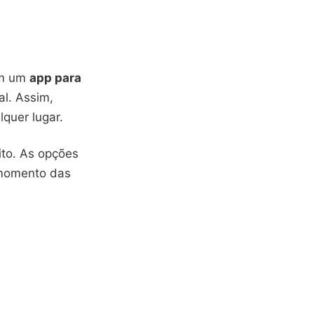
om um
app para
al. Assim,
lquer lugar.
ito. As opções
momento das