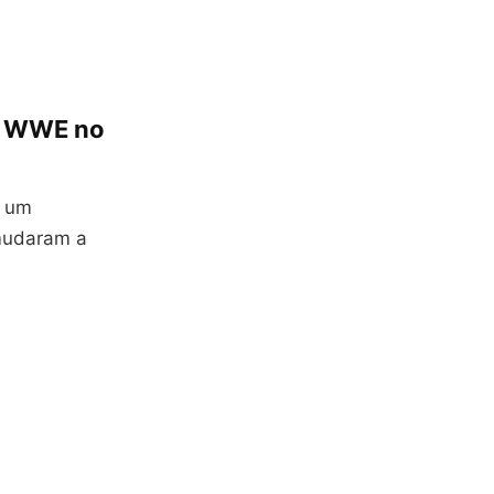
ir WWE no
m um
 mudaram a