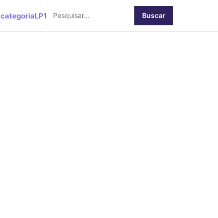
categoria
LP1
Buscar