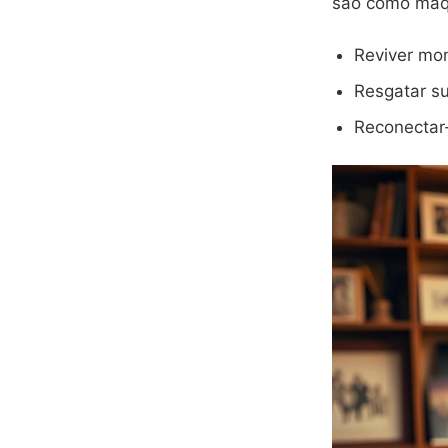
são como máq
Reviver mo
Resgatar s
Reconectar-