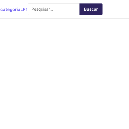
categoria
LP1
Buscar