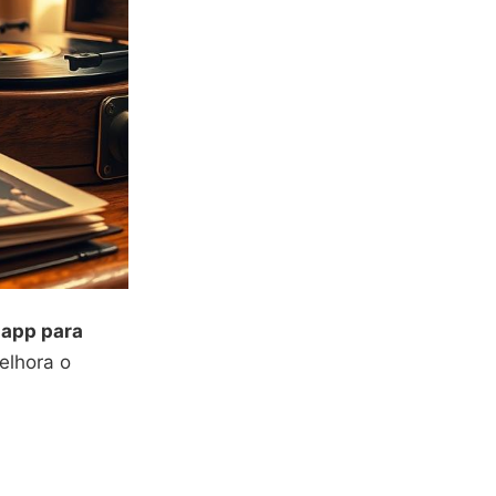
m
app para
elhora o