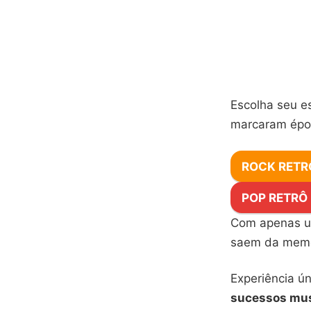
Escolha seu e
marcaram épo
ROCK RETR
POP RETRÔ
Com apenas u
saem da memó
Experiência ú
sucessos mus