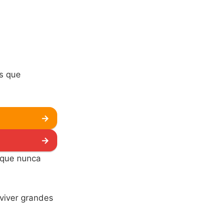
s que
→
→
 que nunca
eviver grandes