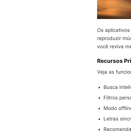
Os aplicativo
reproduzir mú
você reviva m
Recursos Pri
Veja as funcio
Busca intel
Filtros per
Modo offlin
Letras sinc
Recomendaç