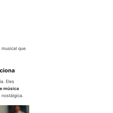
a musical que
nciona
a. Eles
de música
nostálgica.