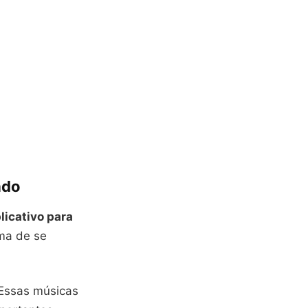
ado
licativo para
ma de se
 Essas músicas