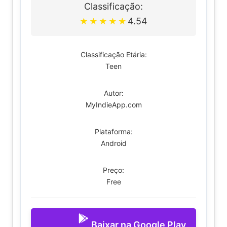
Classificação:
4.54
★
★
★
★
★
Classificação Etária:
Teen
Autor:
MyIndieApp.com
Plataforma:
Android
Preço:
Free
Baixar na Google Play