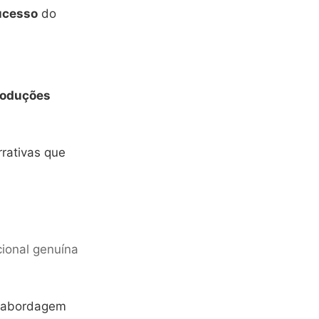
ucesso
do
roduções
rrativas que
ional genuína
ma abordagem