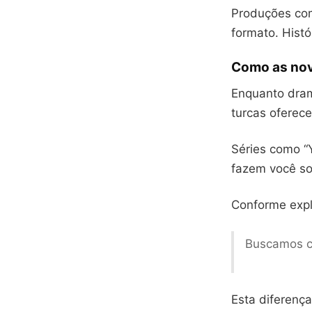
Produções co
formato. Hist
Como as nove
Enquanto dram
turcas oferec
Séries como “Y
fazem você sor
Conforme expli
Buscamos c
Esta diferença