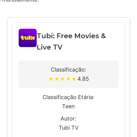
Tubi: Free Movies &
Live TV
Classificação:
4.85
★
★
★
★
★
Classificação Etária:
Teen
Autor:
Tubi TV