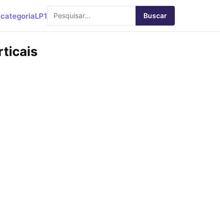
categoria
LP1
Buscar
rticais