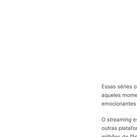
Essas séries o
aqueles momen
emocionantes
O
streaming
es
outras plataf
milhões de fã