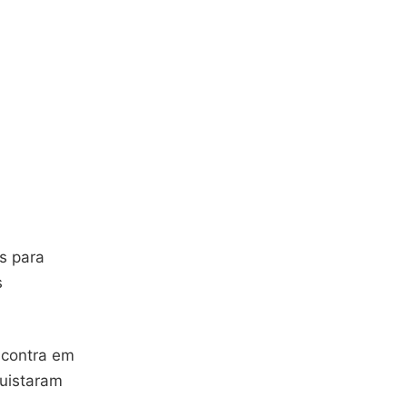
s para
s
ncontra em
quistaram