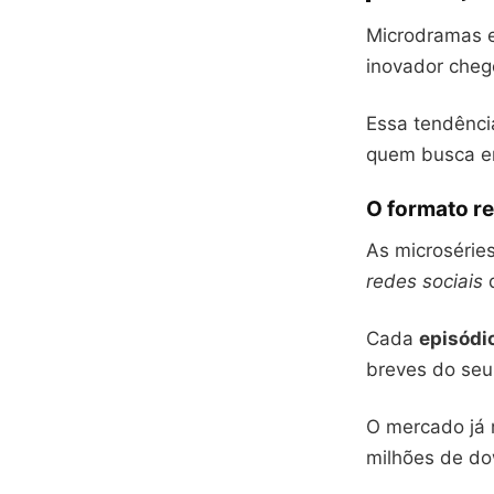
Microdramas e
inovador cheg
Essa tendênci
quem busca en
O formato r
As microsérie
redes sociais
d
Cada
episódi
breves do seu
O mercado já 
milhões de do