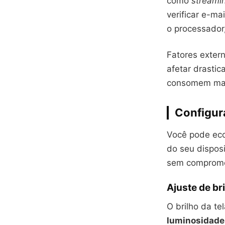
como
streami
verificar e-ma
o processado
Fatores exter
afetar drastic
consomem mais 
Configur
Você pode eco
do seu dispos
sem compromet
Ajuste de bri
O brilho da te
luminosidade 