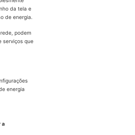
plesmente
nho da tela e
o de energia.
e rede, podem
e serviços que
nfigurações
de energia
 a