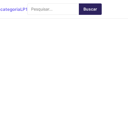
categoria
LP1
Buscar