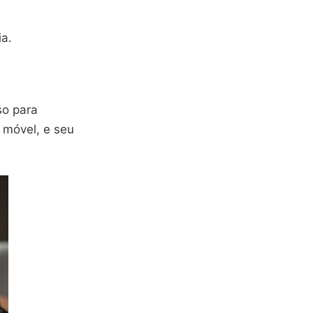
ia.
so para
 móvel, e seu