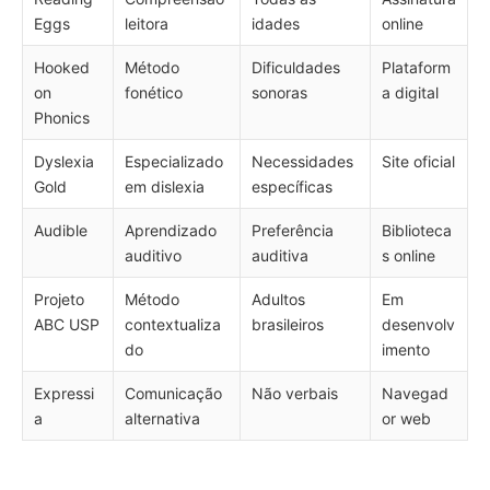
Eggs
leitora
idades
online
Hooked
Método
Dificuldades
Plataform
on
fonético
sonoras
a digital
Phonics
Dyslexia
Especializado
Necessidades
Site oficial
Gold
em dislexia
específicas
Audible
Aprendizado
Preferência
Biblioteca
auditivo
auditiva
s online
Projeto
Método
Adultos
Em
ABC USP
contextualiza
brasileiros
desenvolv
do
imento
Expressi
Comunicação
Não verbais
Navegad
a
alternativa
or web