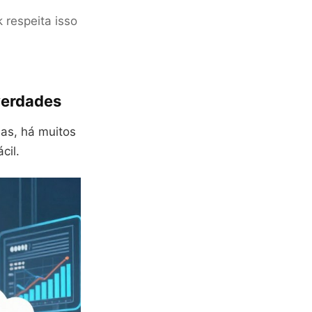
 respeita isso
verdades
as, há muitos
cil.