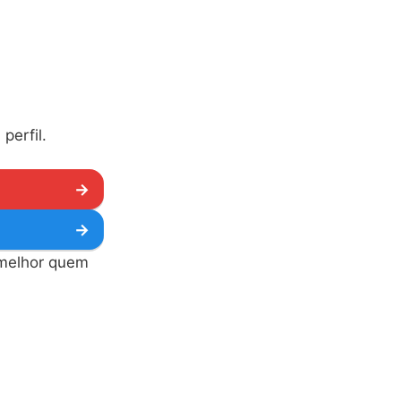
perfil.
→
→
 melhor quem