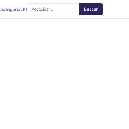
categoria
LP1
Buscar