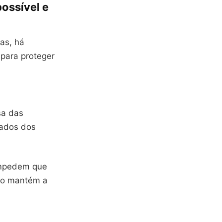
possível e
as, há
 para proteger
sa das
dados dos
impedem que
sso mantém a