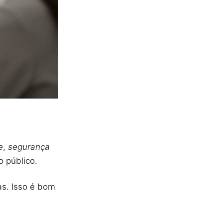
e
,
segurança
o público.
s. Isso é bom