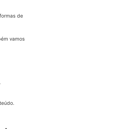
 formas de
mbém vamos
.
teúdo.