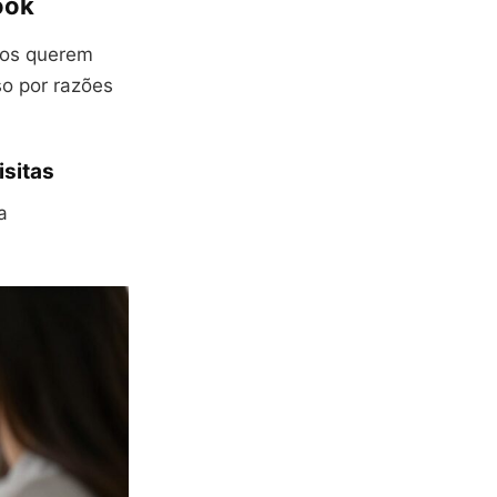
ook
tos querem
o por razões
isitas
a