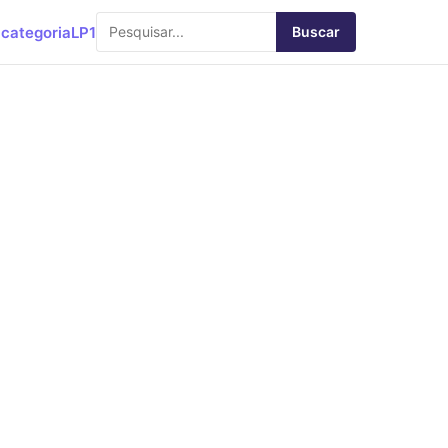
categoria
LP1
Buscar