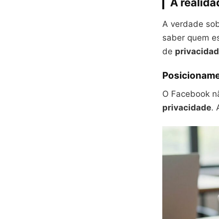
A realida
A verdade sob
saber quem es
de
privacida
Posicionamen
O Facebook não
privacidade
.