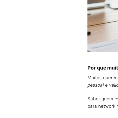
Por que muit
Muitos querem
pessoal
e
vali
Saber quem es
para networki