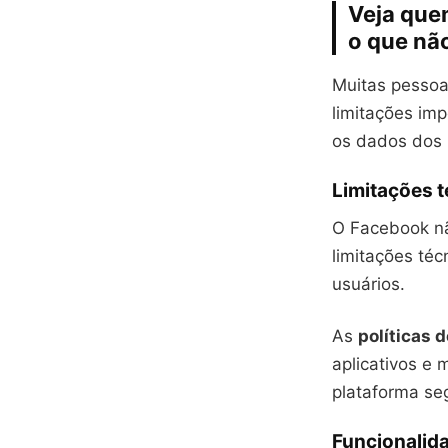
Veja quem
o que nã
Muitas pessoa
limitações im
os dados dos 
Limitações t
O Facebook não
limitações téc
usuários.
As
políticas 
aplicativos e
plataforma seg
Funcionalid