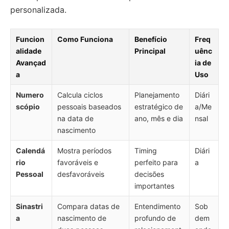
personalizada.
Funcion
Como Funciona
Benefício
Freq
alidade
Principal
uênc
Avançad
ia de
a
Uso
Numero
Calcula ciclos
Planejamento
Diári
scópio
pessoais baseados
estratégico de
a/Me
na data de
ano, mês e dia
nsal
nascimento
Calendá
Mostra períodos
Timing
Diári
rio
favoráveis e
perfeito para
a
Pessoal
desfavoráveis
decisões
importantes
Sinastri
Compara datas de
Entendimento
Sob
a
nascimento de
profundo de
dem