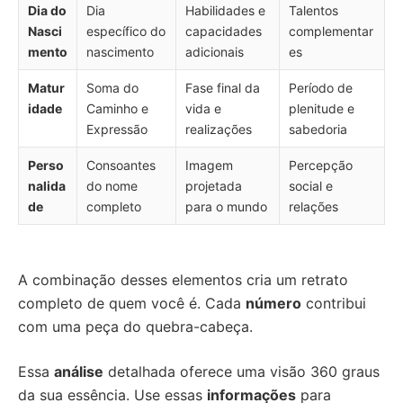
Dia do
Dia
Habilidades e
Talentos
Nasci
específico do
capacidades
complementar
mento
nascimento
adicionais
es
Matur
Soma do
Fase final da
Período de
idade
Caminho e
vida e
plenitude e
Expressão
realizações
sabedoria
Perso
Consoantes
Imagem
Percepção
nalida
do nome
projetada
social e
de
completo
para o mundo
relações
A combinação desses elementos cria um retrato
completo de quem você é. Cada
número
contribui
com uma peça do quebra-cabeça.
Essa
análise
detalhada oferece uma visão 360 graus
da sua essência. Use essas
informações
para