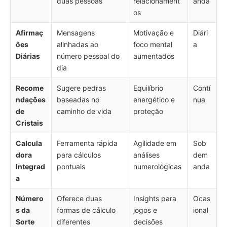
duas pessoas
relacionament
anda
os
Afirmaç
Mensagens
Motivação e
Diári
ões
alinhadas ao
foco mental
a
Diárias
número pessoal do
aumentados
dia
Recome
Sugere pedras
Equilíbrio
Contí
ndações
baseadas no
energético e
nua
de
caminho de vida
proteção
Cristais
Calcula
Ferramenta rápida
Agilidade em
Sob
dora
para cálculos
análises
dem
Integrad
pontuais
numerológicas
anda
a
Número
Oferece duas
Insights para
Ocas
s da
formas de cálculo
jogos e
ional
Sorte
diferentes
decisões