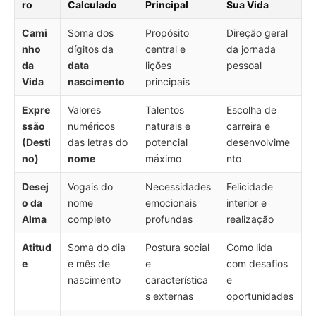
ro
Calculado
Principal
Sua Vida
Cami
Soma dos
Propósito
Direção geral
nho
dígitos da
central e
da jornada
da
data
lições
pessoal
Vida
nascimento
principais
Expre
Valores
Talentos
Escolha de
ssão
numéricos
naturais e
carreira e
(Desti
das letras do
potencial
desenvolvime
no)
nome
máximo
nto
Desej
Vogais do
Necessidades
Felicidade
o da
nome
emocionais
interior e
Alma
completo
profundas
realização
Atitud
Soma do dia
Postura social
Como lida
e
e mês de
e
com desafios
nascimento
característica
e
s externas
oportunidades