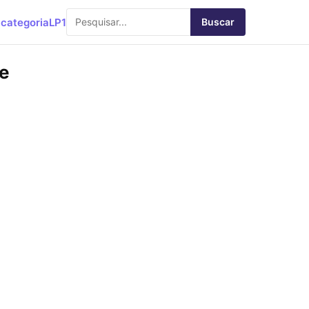
categoria
LP1
Buscar
te