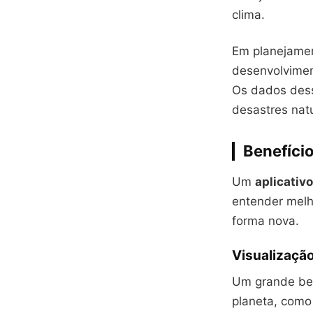
clima.
Em planejamen
desenvolvimen
Os dados dess
desastres natu
Benefício
Um
aplicativ
entender melh
forma nova.
Visualizaçã
Um grande ben
planeta, como 