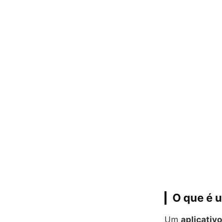
O que é u
Um
aplicativ