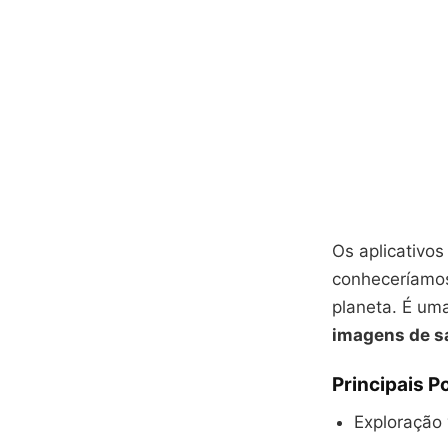
Os aplicativos
conheceríamos
planeta. É u
imagens de sa
Principais P
Exploração 