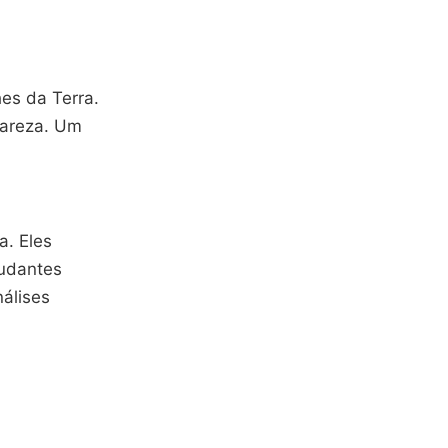
es da Terra.
lareza. Um
a. Eles
tudantes
álises