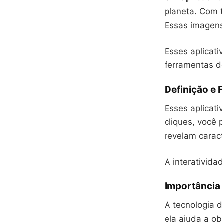
planeta. Com t
Essas imagens
Esses aplicat
ferramentas de
Definição e 
Esses aplicat
cliques, você
revelam caract
A interativida
Importância 
A tecnologia 
ela ajuda a ob