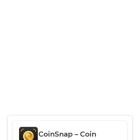
CoinSnap – Coin