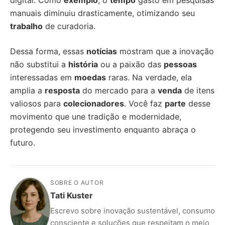
digital. Como
exemplo
, o
tempo
gasto em pesquisas
manuais diminuiu drasticamente, otimizando seu
trabalho
de curadoria.
Dessa forma, essas
notícias
mostram que a inovação
não substitui a
história
ou a paixão das
pessoas
interessadas em
moedas
raras. Na verdade, ela
amplia a
resposta
do mercado para a
venda
de itens
valiosos para
colecionadores
. Você faz
parte
desse
movimento que une tradição e modernidade,
protegendo seu investimento enquanto abraça o
futuro.
SOBRE O AUTOR
Tati Kuster
Escrevo sobre inovação sustentável, consumo
consciente e soluções que respeitam o meio