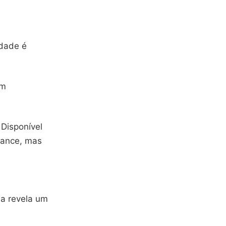
idade é
am
 Disponível
cance, mas
Ela revela um