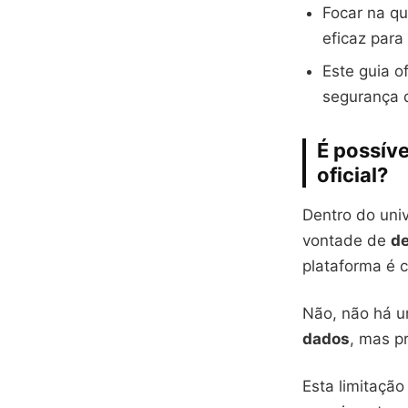
Focar na qu
eficaz para
Este guia o
segurança d
É possíve
oficial?
Dentro do uni
vontade de
de
plataforma é c
Não, não há u
dados
, mas p
Esta limitação