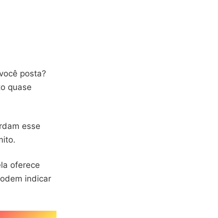
 você posta?
to quase
rdam esse
ito.
la oferece
podem indicar