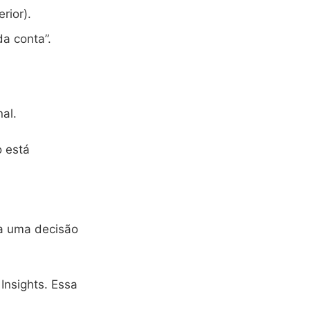
rior).
da conta”.
nal.
o está
ra uma decisão
Insights. Essa