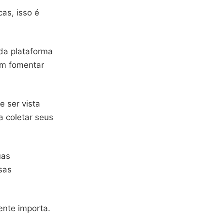
as, isso é
 da plataforma
em fomentar
 ser vista
 coletar seus
uas
sas
ente importa.