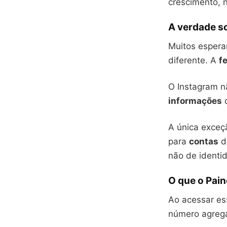
crescimento, n
A verdade so
Muitos esper
diferente. A
f
O Instagram 
informações
c
A única exceçã
para
contas
de
não de identi
O que o Pain
Ao acessar ess
número agreg