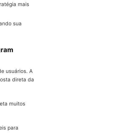
ratégia mais
zando sua
agram
de usuários. A
sta direta da
eta muitos
eis para