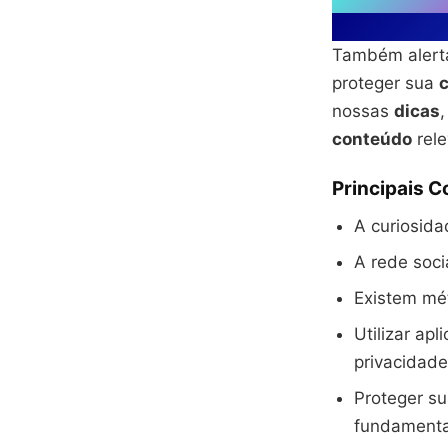
Também alert
proteger sua
nossas
dicas
conteúdo
rele
Principais 
A curiosida
A rede soci
Existem mét
Utilizar ap
privacidade
Proteger su
fundamenta