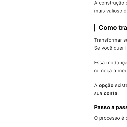
A construção 
mais valioso d
Como tran
Transformar su
Se você quer i
Essa mudança 
começa a medi
A
opção
exist
sua
conta
.
Passo a pass
O processo é 