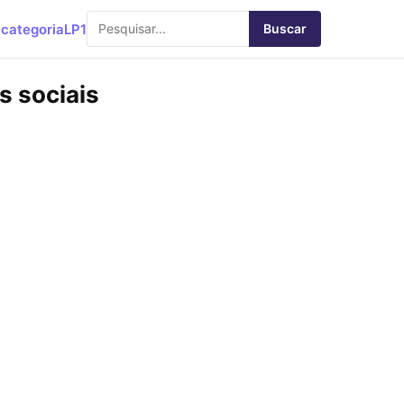
categoria
LP1
Buscar
s sociais