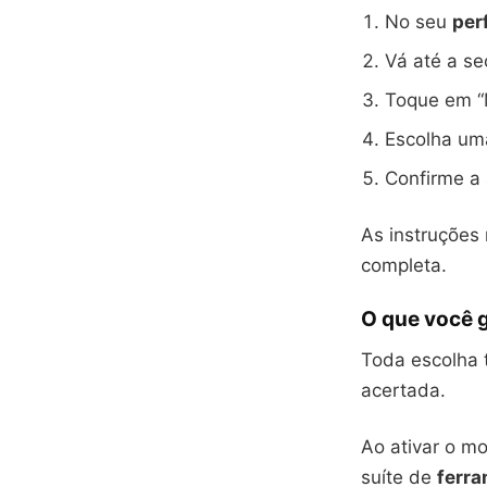
No seu
perf
Vá até a se
Toque em “M
Escolha uma
Confirme a 
As instruções
completa.
O que você 
Toda escolha 
acertada.
Ao ativar o mo
suíte de
ferr