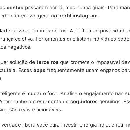
tas
contas
passaram por lá, mas nunca quais. Para marc
edir o interesse geral no
perfil instagram
.
dade pessoal, é um dado frio. A política de privacidade
gurança coletiva. Ferramentas que listam indivíduos pod
os negativos.
lquer solução de
terceiros
que prometa o impossível deve
autela. Esses
apps
frequentemente usam enganos para
n.
nteligente é mudar o foco. Analise o engajamento nas s
 Acompanhe o crescimento de
seguidores
genuínos. Es
im, são reais e acionáveis.
verdade libera você para investir energia no que realm