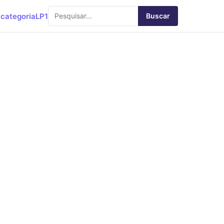
categoria
LP1
Buscar