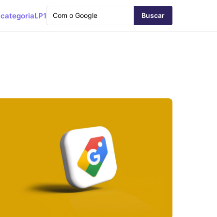
categoria
LP1
Buscar