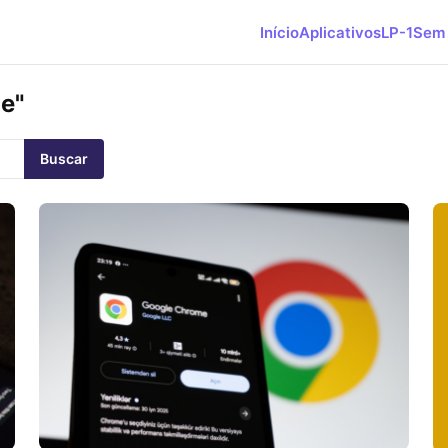
Início
Aplicativos
LP-1
Sem 
e"
Buscar