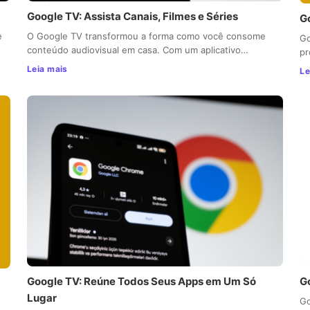
Google TV: Assista Canais, Filmes e Séries
Go
e
O Google TV transformou a forma como você consome
Go
conteúdo audiovisual em casa. Com um aplicativo…
pr
Leia mais
Le
Google TV: Reúne Todos Seus Apps em Um Só
G
Lugar
Go