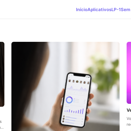
Início
Aplicativos
LP-1
Sem 
V
Vo
s
re
em…