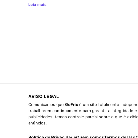
Leia mais
AVISO LEGAL
Comunicamos que
GoFrix
é um site totalmente independ
trabalharem continuamente para garantir a integridade 
publicidades, temos controle parcial sobre o que é exib
anúncios.
Política de Privacidade
Quem somos
Termos de Uso
C