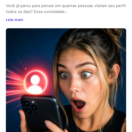
Você já parou para pensar em quantas pessoas visitam seu perfil
todos os dias? Essa curiosidade…
Leia mais