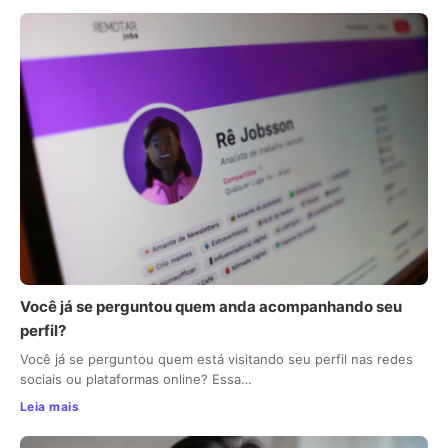
Você já se perguntou quem anda acompanhando seu
perfil?
Você já se perguntou quem está visitando seu perfil nas redes
sociais ou plataformas online? Essa…
Leia mais