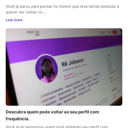
Você já parou para pensar no motivo que leva tantas pessoas a
querer ver visitas no…
Leia mais
Descubra quem pode voltar ao seu perfil com
frequência.
Você já se perguntou quem está visitando seu perfil com