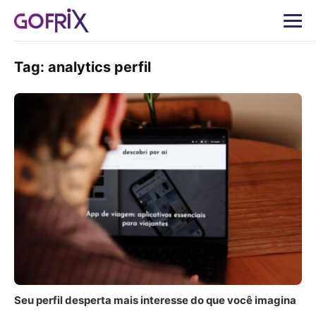
Tag:
analytics perfil
Seu perfil desperta mais interesse do que você imagina