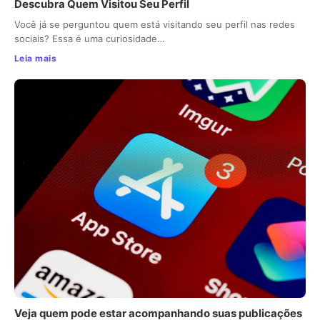
Descubra Quem Visitou Seu Perfil
Você já se perguntou quem está visitando seu perfil nas redes
sociais? Essa é uma curiosidade…
Leia mais
Veja quem pode estar acompanhando suas publicações