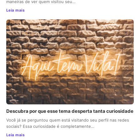
maneiras de ver quem visitou seu…
Leia mais
Descubra por que esse tema desperta tanta curiosidade
Você já se perguntou quem está visitando seu perfil nas redes
sociais? Essa curiosidade é completamente…
Leia mais