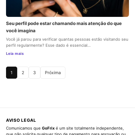
Seu perfil pode estar chamando mais atenção do que
você imagina
Você já parou para verificar quantas pessoas estão visitando seu
perfil regularmente? Esse dado é essencial…
Leia mais
1
2
3
Próxima
AVISO LEGAL
Comunicamos que
GoFrix
é um site totalmente independente,
que não solicita qualquer tipo de pagamento para aprovação ou