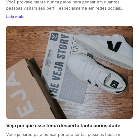
Você provavelmente nunca parou para pensar em quantas
pessoas visitam seu perfil, especialmente em redes sociais.…
Leia mais
Veja por que esse tema desperta tanta curiosidade
Você já parou para pensar por que tantas pessoas buscam