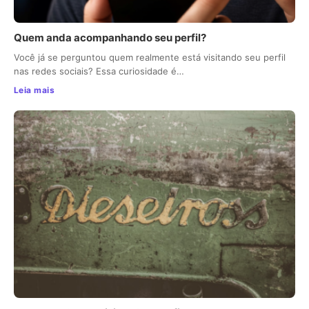
Quem anda acompanhando seu perfil?
Você já se perguntou quem realmente está visitando seu perfil
nas redes sociais? Essa curiosidade é…
Leia mais