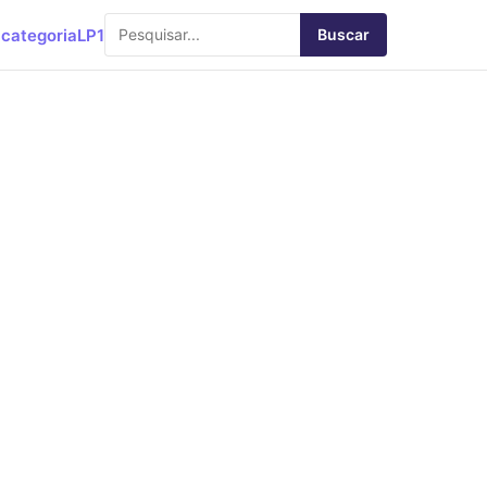
categoria
LP1
Buscar