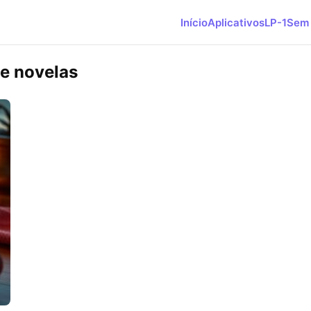
Início
Aplicativos
LP-1
Sem 
de novelas