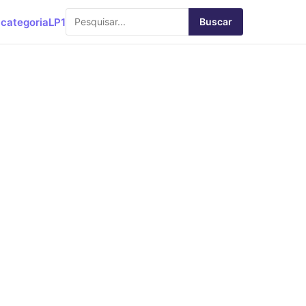
categoria
LP1
Buscar