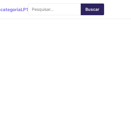
categoria
LP1
Buscar