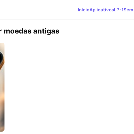
Início
Aplicativos
LP-1
Sem 
ar moedas antigas