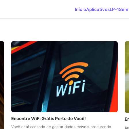
Início
Aplicativos
LP-1
Sem 
Encontre WiFi Grátis Perto de Você!
E
Você está cansado de gastar dados móveis procurando
En