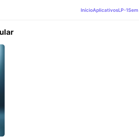
Início
Aplicativos
LP-1
Sem 
ular