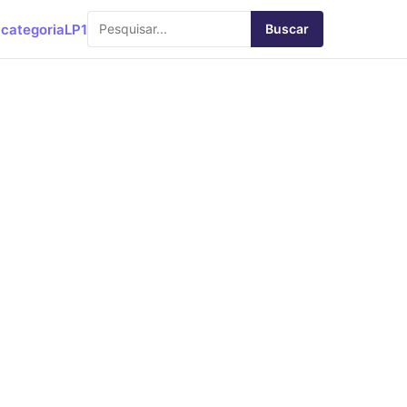
categoria
LP1
Buscar