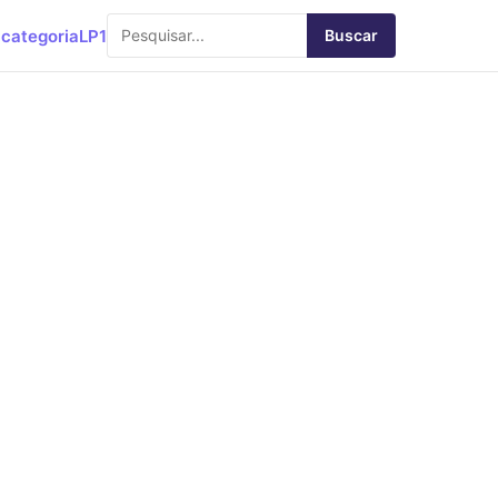
categoria
LP1
Buscar