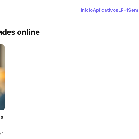
Início
Aplicativos
LP-1
Sem 
ades online
as
e?