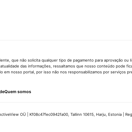
ente, que não solicita qualquer tipo de pagamento para aprovação ou l
e atualidade das informações, ressaltamos que nosso conteúdo pode fi
ido em nosso portal, por isso não nos responsabilizamos por serviços pr
ade
Quem somos
ctiveView OÜ | Kf08c47fec0942fa00, Tallinn 10615, Harju, Estonia | R