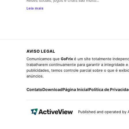
Redes sociais, jogos e chats são muito…
Leia mais
AVISO LEGAL
Comunicamos que
GoFrix
é um site totalmente independ
trabalharem continuamente para garantir a integridade 
publicidades, temos controle parcial sobre o que é exib
anúncios.
Contato
Download
Página Inicial
Política de Privacid
Published and operated by A