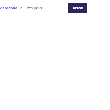
categoria
LP1
Buscar