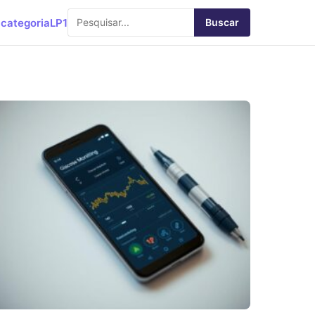
categoria
LP1
Buscar