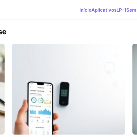
Início
Aplicativos
LP-1
Sem 
se