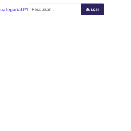
categoria
LP1
Buscar