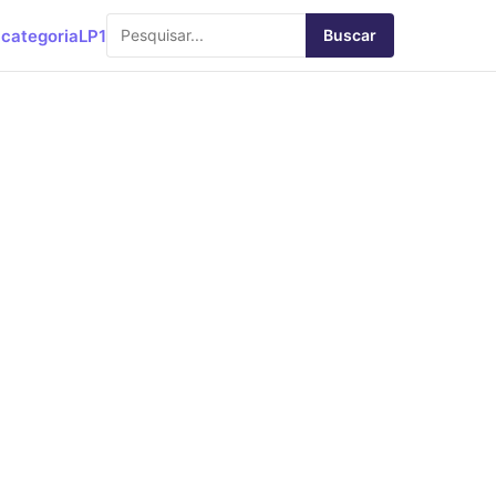
categoria
LP1
Buscar