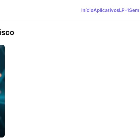
Início
Aplicativos
LP-1
Sem 
isco