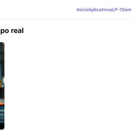
Início
Aplicativos
LP-1
Sem 
po real