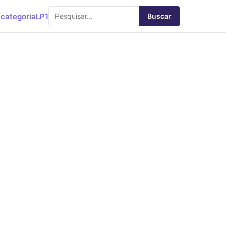
categoria
LP1
Buscar