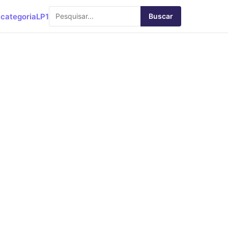
categoria
LP1
Buscar