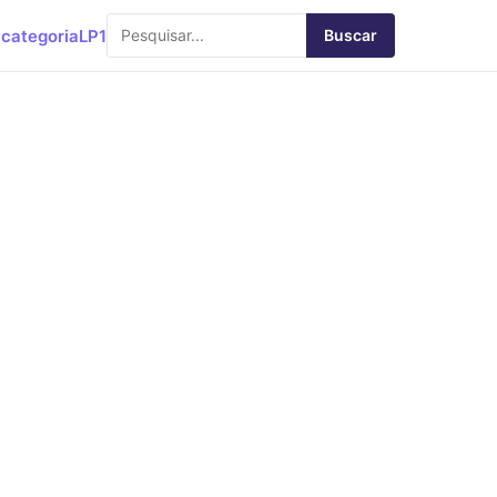
categoria
LP1
Buscar