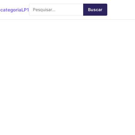
categoria
LP1
Buscar