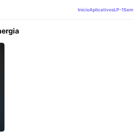
Início
Aplicativos
LP-1
Sem 
nergia