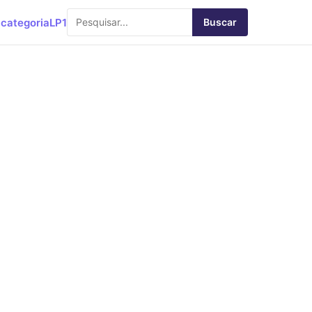
categoria
LP1
Buscar