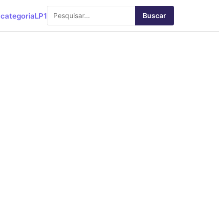
categoria
LP1
Buscar