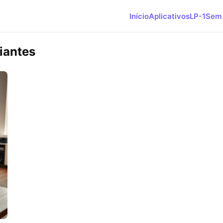
Início
Aplicativos
LP-1
Sem 
iantes