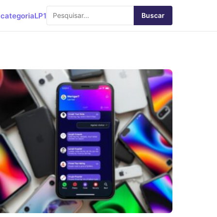
categoria
LP1
Buscar