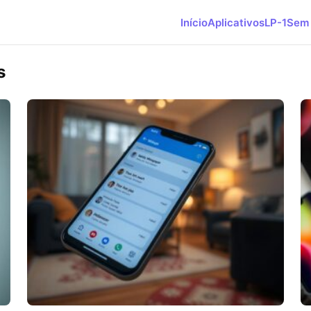
Início
Aplicativos
LP-1
Sem 
s