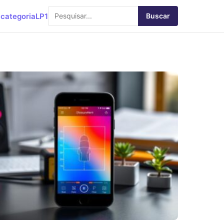
categoria
LP1
Buscar