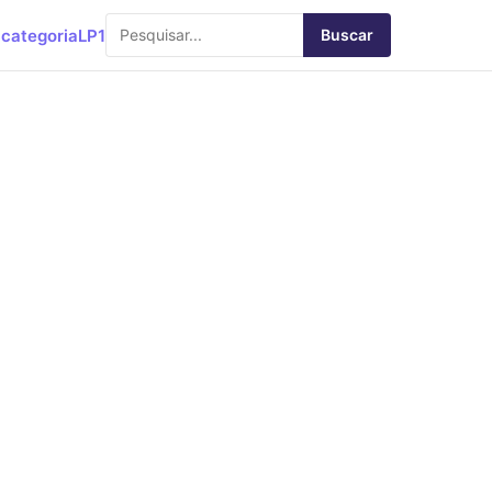
categoria
LP1
Buscar