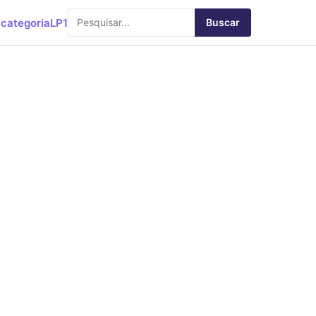
categoria
LP1
Buscar