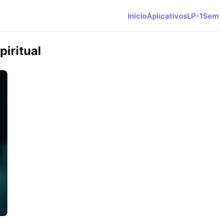
Início
Aplicativos
LP-1
Sem 
iritual