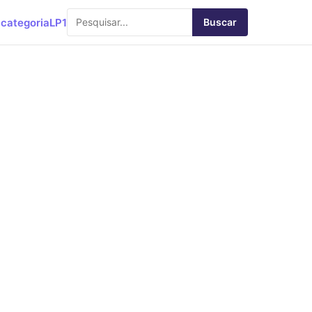
categoria
LP1
Buscar