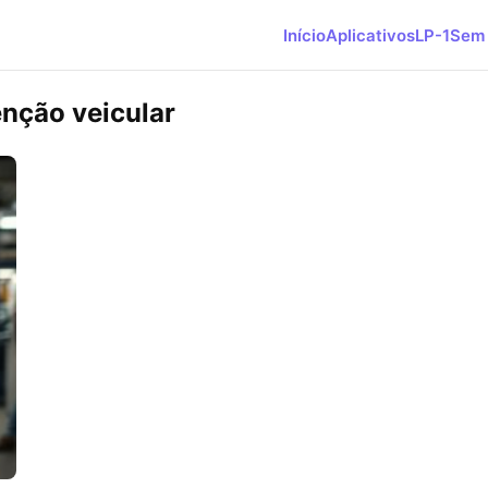
Início
Aplicativos
LP-1
Sem 
nção veicular