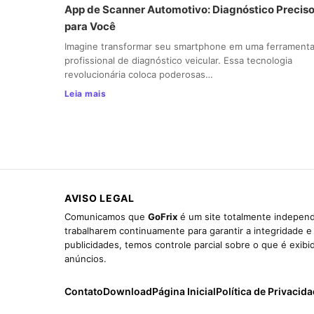
App de Scanner Automotivo: Diagnóstico Precis
para Você
Imagine transformar seu smartphone em uma ferrament
profissional de diagnóstico veicular. Essa tecnologia
revolucionária coloca poderosas…
Leia mais
AVISO LEGAL
Comunicamos que
GoFrix
é um site totalmente independ
trabalharem continuamente para garantir a integridade 
publicidades, temos controle parcial sobre o que é exib
anúncios.
Contato
Download
Página Inicial
Política de Privacid