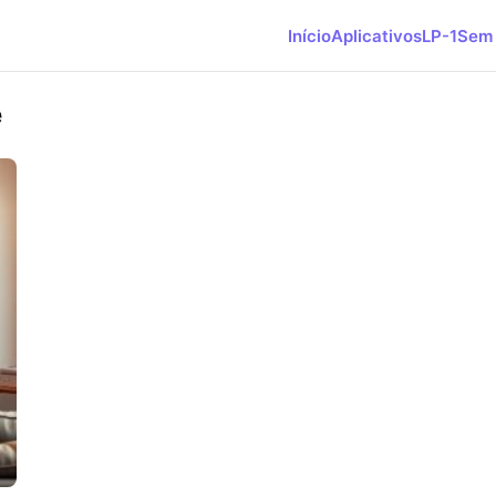
Início
Aplicativos
LP-1
Sem 
e