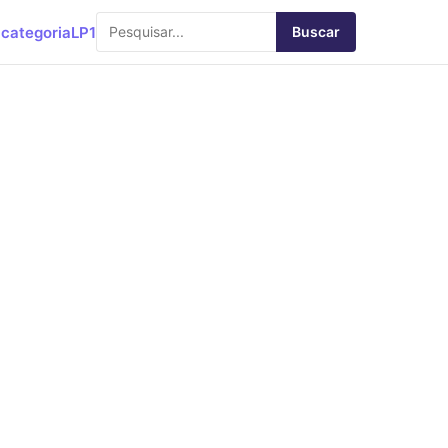
categoria
LP1
Buscar