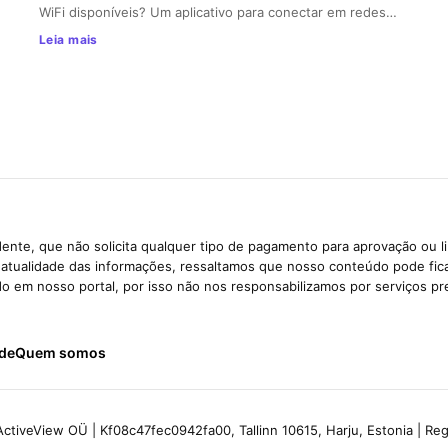
WiFi disponíveis? Um aplicativo para conectar em redes…
Leia mais
ente, que não solicita qualquer tipo de pagamento para aprovação ou l
e atualidade das informações, ressaltamos que nosso conteúdo pode fi
ido em nosso portal, por isso não nos responsabilizamos por serviços pr
ade
Quem somos
ctiveView OÜ | Kf08c47fec0942fa00, Tallinn 10615, Harju, Estonia | R