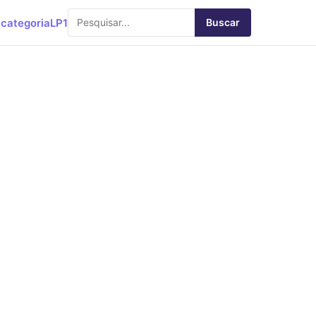
categoria
LP1
Buscar