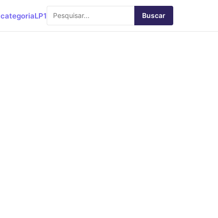
categoria
LP1
Buscar