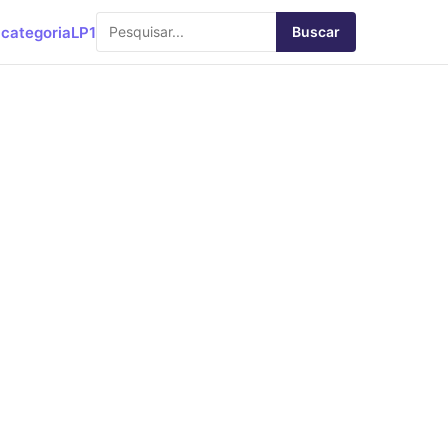
categoria
LP1
Buscar