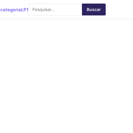
categoria
LP1
Buscar