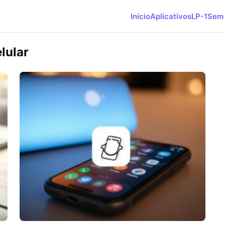
Início
Aplicativos
LP-1
Sem 
lular