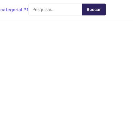
categoria
LP1
Buscar