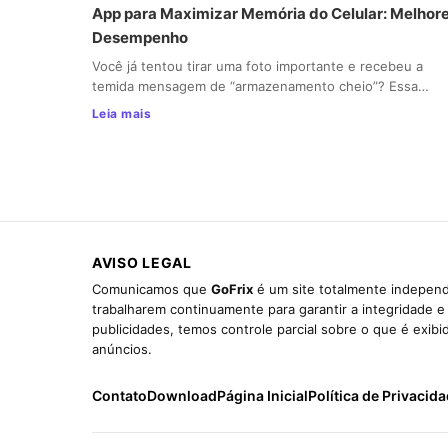
App para Maximizar Memória do Celular: Melhore
Desempenho
Você já tentou tirar uma foto importante e recebeu a
temida mensagem de “armazenamento cheio”? Essa…
Leia mais
AVISO LEGAL
Comunicamos que
GoFrix
é um site totalmente independ
trabalharem continuamente para garantir a integridade 
publicidades, temos controle parcial sobre o que é exib
anúncios.
Contato
Download
Página Inicial
Política de Privacid