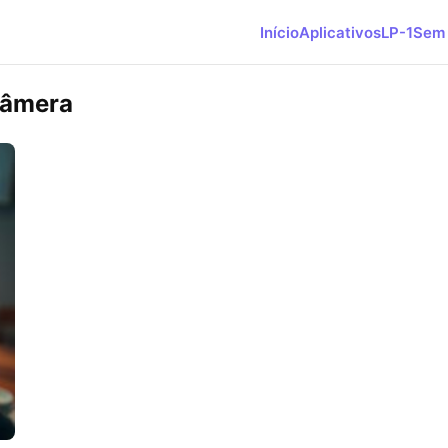
Início
Aplicativos
LP-1
Sem 
câmera