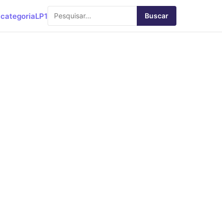
categoria
LP1
Buscar