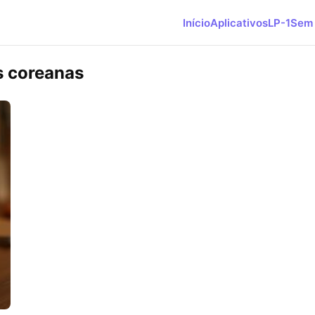
Início
Aplicativos
LP-1
Sem 
s coreanas