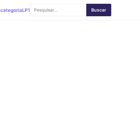
categoria
LP1
Buscar