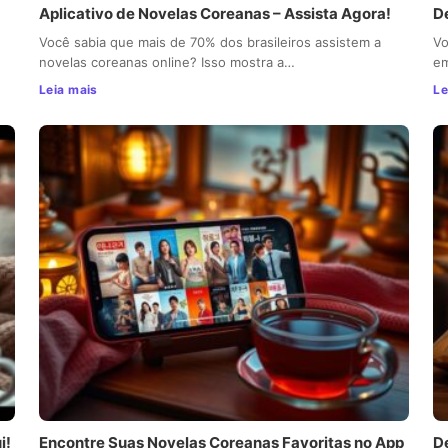
Aplicativo de Novelas Coreanas – Assista Agora!
D
Você sabia que mais de 70% dos brasileiros assistem a
Vo
novelas coreanas online? Isso mostra a…
em
Leia mais
Le
i!
Encontre Suas Novelas Coreanas Favoritas no App
D