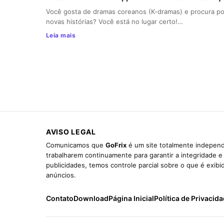
Você gosta de dramas coreanos (K-dramas) e procura po
novas histórias? Você está no lugar certo!…
Leia mais
AVISO LEGAL
Comunicamos que
GoFrix
é um site totalmente independ
trabalharem continuamente para garantir a integridade 
publicidades, temos controle parcial sobre o que é exib
anúncios.
Contato
Download
Página Inicial
Política de Privacid