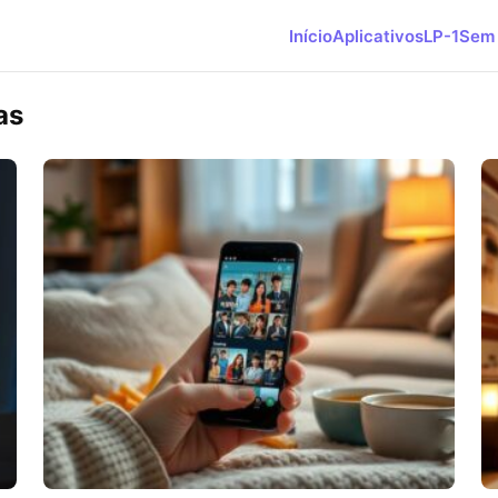
Início
Aplicativos
LP-1
Sem 
as