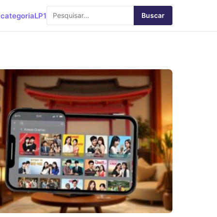
categoria
LP1
Buscar