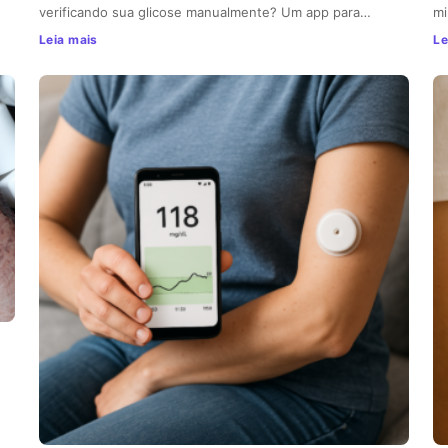
verificando sua glicose manualmente? Um app para…
mi
Leia mais
Le