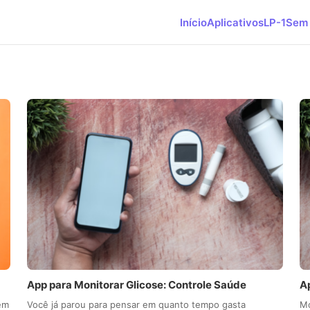
Início
Aplicativos
LP-1
Sem 
App para Monitorar Glicose: Controle Saúde
A
uem
Você já parou para pensar em quanto tempo gasta
Mo